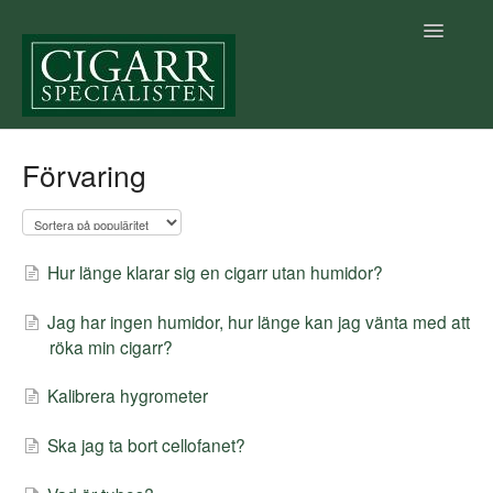
Toggle
Navigatio
Startsida Hjälpcenter
Förvaring
Cigarrkunskap
Betalning & Leverans
Hur länge klarar sig en cigarr utan humidor?
Villkor
Jag har ingen humidor, hur länge kan jag vänta med att
röka min cigarr?
Vår e-handel
Kalibrera hygrometer
Allmänt
Ska jag ta bort cellofanet?
Vår fysiska butik