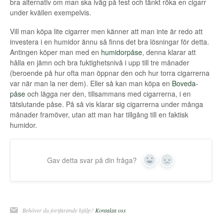
bra alternativ om man ska iväg på fest och tänkt röka en cigarr
under kvällen exempelvis.
Kontakt
Vill man köpa lite cigarrer men känner att man inte är redo att
investera i en humidor ännu så finns det bra lösningar för detta.
Antingen köper man med en
humidorpåse
, denna klarar att
hålla en jämn och bra fuktighetsnivå i upp till tre månader
(beroende på hur ofta man öppnar den och hur torra cigarrerna
var när man la ner dem). Eller så kan man köpa en
Boveda-
påse
och lägga ner den, tillsammans med cigarrerna, i en
tätslutande påse. På så vis klarar sig cigarrerna under många
månader framöver, utan att man har tillgång till en faktisk
humidor.
Gav detta svar på din fråga?
Yes
No
Behöver du fortfarande hjälp?
Kontakta oss