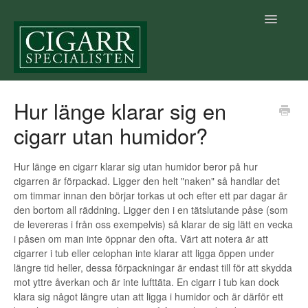
Toggle
Navigatio
Startsida Hjälpcenter
Hur länge klarar sig en
cigarr utan humidor?
Cigarrkunskap
Betalning & Leverans
Hur länge en cigarr klarar sig utan humidor beror på hur
cigarren är förpackad. Ligger den helt "naken" så handlar det
om timmar innan den börjar torkas ut och efter ett par dagar är
Villkor
den bortom all räddning. Ligger den i en tätslutande påse (som
de levereras i från oss exempelvis) så klarar de sig lätt en vecka
Vår e-handel
i påsen om man inte öppnar den ofta. Värt att notera är att
cigarrer i tub eller celophan inte klarar att ligga öppen under
Allmänt
längre tid heller, dessa förpackningar är endast till för att skydda
mot yttre åverkan och är inte lufttäta. En cigarr i tub kan dock
Vår fysiska butik
klara sig något längre utan att ligga i humidor och är därför ett