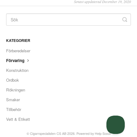
Senast uppdaterad December 19, 2020
KATEGORIER
Förberedelser
Förvaring
Konstruktion
Ordbok
Rökningen
Smaker
Tillbehör
Vett & Etikett
©
Cigarrspecialisten CS AB
2026.
Powered by
Help Scout