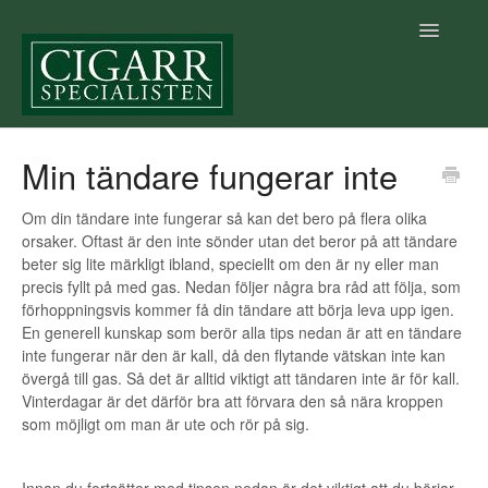
Toggle
Navigatio
Startsida Hjälpcenter
Min tändare fungerar inte
Cigarrkunskap
Om din tändare inte fungerar så kan det bero på flera olika
orsaker. Oftast är den inte sönder utan det beror på att tändare
Betalning & Leverans
beter sig lite märkligt ibland, speciellt om den är ny eller man
precis fyllt på med gas. Nedan följer några bra råd att följa, som
Villkor
förhoppningsvis kommer få din tändare att börja leva upp igen.
En generell kunskap som berör alla tips nedan är att en tändare
inte fungerar när den är kall, då den flytande vätskan inte kan
Vår e-handel
övergå till gas. Så det är alltid viktigt att tändaren inte är för kall.
Vinterdagar är det därför bra att förvara den så nära kroppen
Allmänt
som möjligt om man är ute och rör på sig.
Vår fysiska butik