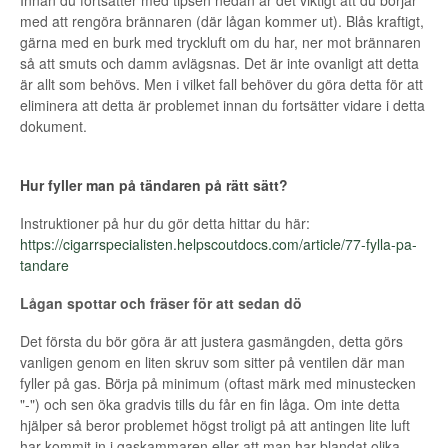
Innan du fortsätter med tipsen nedan är det viktigt att du börjar
med att rengöra brännaren (där lågan kommer ut). Blås kraftigt,
Kontakt
gärna med en burk med tryckluft om du har, ner mot brännaren
så att smuts och damm avlägsnas. Det är inte ovanligt att detta
är allt som behövs. Men i vilket fall behöver du göra detta för att
eliminera att detta är problemet innan du fortsätter vidare i detta
dokument.
Hur fyller man på tändaren på rätt sätt?
Instruktioner på hur du gör detta hittar du här:
https://cigarrspecialisten.helpscoutdocs.com/article/77-fylla-pa-
tandare
Lågan spottar och fräser för att sedan dö
Det första du bör göra är att justera gasmängden, detta görs
vanligen genom en liten skruv som sitter på ventilen där man
fyller på gas. Börja på minimum (oftast märk med minustecken
"-") och sen öka gradvis tills du får en fin låga. Om inte detta
hjälper så beror problemet högst troligt på att antingen lite luft
har kommit in i gaskammaren eller att man har blandat olika