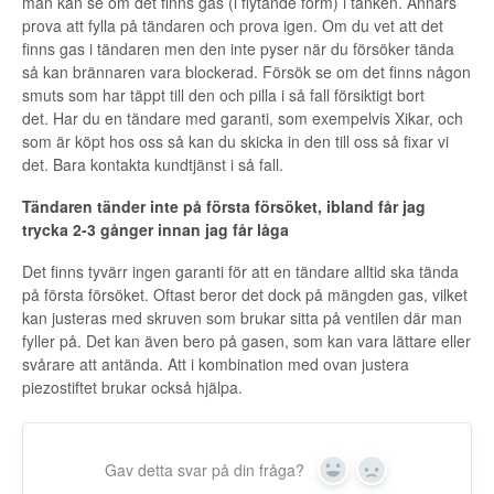
man kan se om det finns gas (i flytande form) i tanken. Annars
prova att fylla på tändaren och prova igen. Om du vet att det
finns gas i tändaren men den inte pyser när du försöker tända
så kan brännaren vara blockerad. Försök se om det finns någon
smuts som har täppt till den och pilla i så fall försiktigt bort
det. Har du en tändare med garanti, som exempelvis Xikar, och
som är köpt hos oss så kan du skicka in den till oss så fixar vi
det. Bara kontakta kundtjänst i så fall.
Tändaren tänder inte på första försöket, ibland får jag
trycka 2-3 gånger innan jag får låga
Det finns tyvärr ingen garanti för att en tändare alltid ska tända
på första försöket. Oftast beror det dock på mängden gas, vilket
kan justeras med skruven som brukar sitta på ventilen där man
fyller på. Det kan även bero på gasen, som kan vara lättare eller
svårare att antända. Att i kombination med ovan justera
piezostiftet brukar också hjälpa.
Gav detta svar på din fråga?
Yes
No