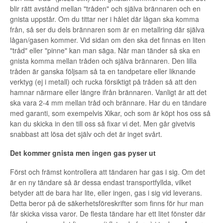
blir rätt avstånd mellan "tråden" och själva brännaren och en
gnista uppstår. Om du tittar ner i hålet där lågan ska komma
från, så ser du dels brännaren som är en metallring där själva
lågan/gasen kommer. Vid sidan om den ska det finnas en liten
"tråd" eller "pinne" kan man säga. När man tänder så ska en
gnista komma mellan tråden och själva brännaren. Den lilla
tråden är ganska följsam så ta en tandpetare eller liknande
verktyg (ej i metall) och rucka försiktigt på tråden så att den
hamnar närmare eller längre ifrån brännaren. Vanligt är att det
ska vara 2-4 mm mellan tråd och brännare. Har du en tändare
med garanti, som exempelvis Xikar, och som är köpt hos oss så
kan du skicka in den till oss så fixar vi det. Men går givetvis
snabbast att lösa det själv och det är inget svårt.
Det kommer gnista men ingen gas pyser ut
Först och främst kontrollera att tändaren har gas i sig. Om det
är en ny tändare så är dessa endast transportfyllda, vilket
betyder att de bara har lite, eller ingen, gas i sig vid leverans.
Detta beror på de säkerhetsföreskrifter som finns för hur man
får skicka vissa varor. De flesta tändare har ett litet fönster där