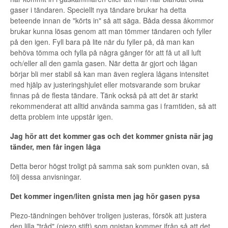
gaser i tändaren. Speciellt nya tändare brukar ha detta
beteende innan de "körts in" så att säga. Båda dessa åkommor
brukar kunna lösas genom att man tömmer tändaren och fyller
på den igen. Fyll bara på lite när du fyller på, då man kan
behöva tömma och fylla på några gånger för att få ut all luft
och/eller all den gamla gasen. När detta är gjort och lågan
börjar bli mer stabil så kan man även reglera lågans intensitet
med hjälp av justeringshjulet eller motsvarande som brukar
finnas på de flesta tändare. Tänk också på att det är starkt
rekommenderat att alltid använda samma gas i framtiden, så att
detta problem inte uppstår igen.
Jag hör att det kommer gas och det kommer gnista när jag
tänder, men får ingen låga
Detta beror högst troligt på samma sak som punkten ovan, så
följ dessa anvisningar.
Det kommer ingen/liten gnista men jag hör gasen pysa
Piezo-tändningen behöver troligen justeras, försök att justera
den lilla "tråd" (piezo stift) som gnistan kommer ifrån så att det