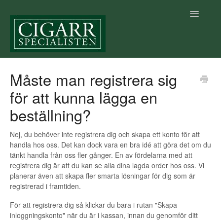
Toggle
Navigatio
Startsida Hjälpcenter
Måste man registrera sig
för att kunna lägga en
Cigarrkunskap
beställning?
Betalning & Leverans
Nej, du behöver inte registrera dig och skapa ett konto för att
Villkor
handla hos oss. Det kan dock vara en bra idé att göra det om du
tänkt handla från oss fler gånger. En av fördelarna med att
Vår e-handel
registrera dig är att du kan se alla dina lagda order hos oss. Vi
planerar även att skapa fler smarta lösningar för dig som är
registrerad i framtiden.
Allmänt
För att registrera dig så klickar du bara i rutan "Skapa
Vår fysiska butik
inloggningskonto" när du är i kassan, innan du genomför ditt